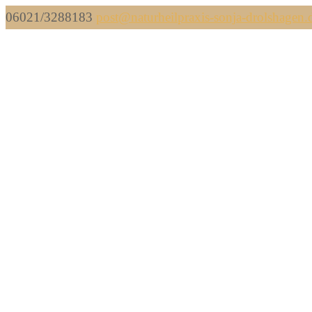
06021/3288183
post@naturheilpraxis-sonja-drolshagen.