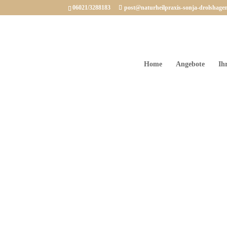
06021/3288183
post@naturheilpraxis-sonja-drolshage
Home
Angebote
Ih