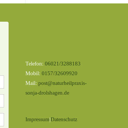
Telefon:
06021/3288183
Mobil:
0157/32609920
Mail:
post@naturheilpraxis-
sonja-drolshagen.de
Impressum
|
Datenschutz