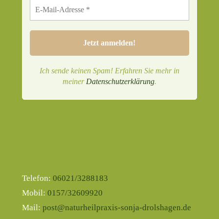
Ich sende keinen Spam! Erfahren Sie mehr in
meiner
Datenschutzerklärung
.
Telefon:
06021/3288183
Mobil:
0157/32609920
Mail:
post@naturheilpraxis-sonja-drolshagen.de