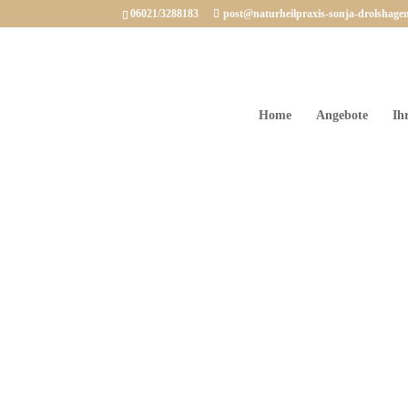
06021/3288183
post@naturheilpraxis-sonja-drolshage
Home
Angebote
Ih